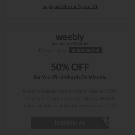
Sağlayıcı Sitesini Ziyaret Et
Onaylanmış
EKIBIN SEÇIMI
50% OFF
For Your First Month On Weebly
Use this Weebly promo code to receive a 50%
off your first month for any selected Weebly
plan. The offer is limited so hurry up to use it!
İNDIRIM AL