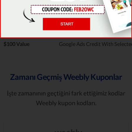
Free Domain
With Paid Weebly Plans
Only From $5.00/Mo
Weebly Website Plans
$100 Value
Google Ads Credit With Selecte
Zamanı Geçmiş Weebly Kuponlar
İşte zamanının geçtiğini fark ettiğimiz kodlar
Weebly kupon kodları.