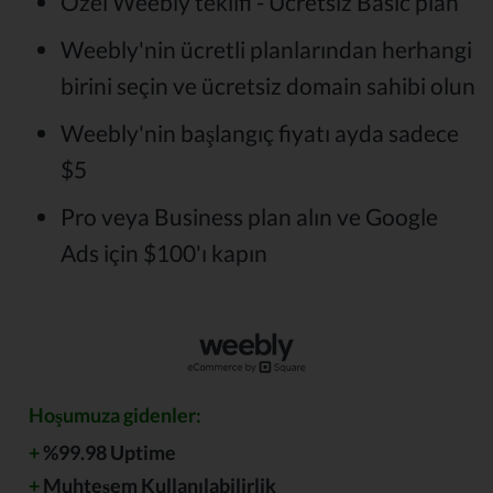
Özel Weebly teklifi - Ücretsiz Basic plan
Weebly'nin ücretli planlarından herhangi
birini seçin ve ücretsiz domain sahibi olun
Weebly'nin başlangıç fiyatı ayda sadece
$5
Pro veya Business plan alın ve Google
Ads için $100'ı kapın
Hoşumuza gidenler:
+
%99.98 Uptime
+
Muhteşem Kullanılabilirlik