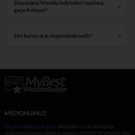
Sitenizdeki Weebly indirimleri nasıl hep
geçerli oluyor?
Site kurma aracı kupon kodu nedir?
MISYONUMUZ
My Best Website Builder
sektördeki en iyi site kurma
araçlarını bulmaya adanmış okuyucu destekli bir projedir. Site