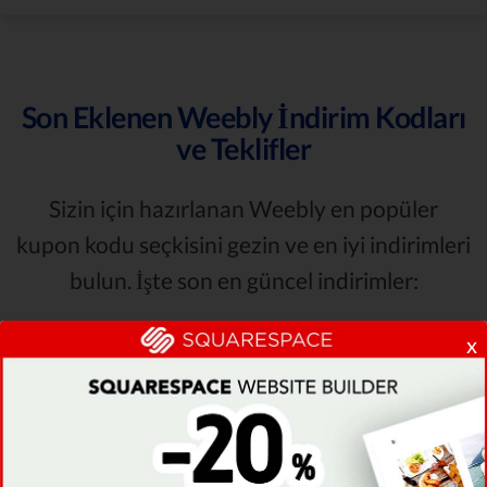
Son Eklenen Weebly İndirim Kodları
ve Teklifler
Sizin için hazırlanan Weebly en popüler
kupon kodu seçkisini gezin ve en iyi indirimleri
bulun. İşte son en güncel indirimler:
x
İndirim
Açıklama
Start 100% FREE
Weebly Holiday Plan
100% FREE Plan
Weebly Limited-Time Deal