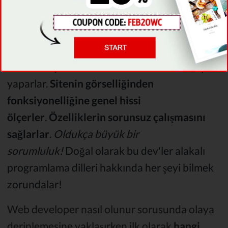
Python
,
Java
ve
C++
'dır.
Full-stack developer'lar
. Full-stack
yukarıda bahsettiğim
iki developer türünün
kombinasyonudur
. Full-stack dev'ler her işi
yaparlar.
Sitenin görselliğinden
fonksiyonelliğine genel hissi
ölçerler
.
Özelliklerin sorunsuz çalışmasını
sağlarlar
.
Oldukça büyük bir
sorumluluk!
Doğal olarak bu dev'ler alakalı
programlama dilleri hakkında her şeyi bilmek
zorundalar!
Web developer nasıl olunur sorusunda olaya
derinlemesine yaklaşırken ilk olarak
hangi