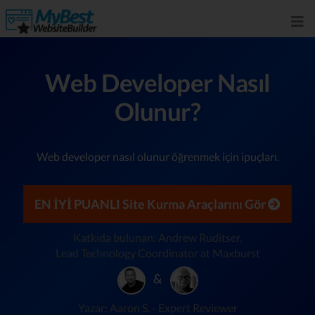
Web Developer Nasıl
Olunur?
Web developer nasıl olunur öğrenmek için ipuçları.
EN İYİ PUANLI Site Kurma Araçlarını Gör
Katkıda bulunan: Andrew Ruditser,
Lead Technology Coordinator at Maxburst
&
Yazar: Aaron S. - Expert Reviewer