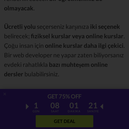
olmayacak
.
Ücretli yolu
seçerseniz karşınıza
iki seçenek
belirecek;
fiziksel kurslar veya online kurslar
.
Çoğu insan için
online kurslar daha ilgi çekici
.
Bir web developer ne yapar zaten biliyorsanız
evdeki rahatlıkla
bazı muhteşem online
dersler
bulabilirsiniz.
İşte web developer olma yolları olarak ek
GET 75% OFF
yardım sunacak bazı siteler:
1
08
01
20
GÜN
SAAT
DAKİKA
SANİYE
Udemy
. En popüler online öğrenme
GET DEAL