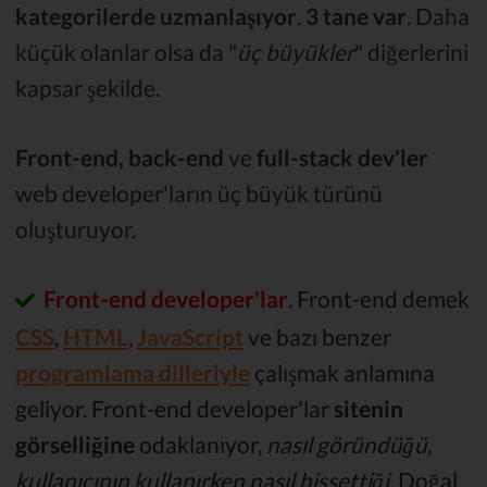
kategorilerde uzmanlaşıyor
.
3 tane var
. Daha
küçük olanlar olsa da "
üç büyükler
" diğerlerini
kapsar şekilde.
Front-end, back-end
ve
full-stack dev'ler
web developer'ların üç büyük türünü
oluşturuyor.
Front-end developer'lar
. Front-end demek
CSS
,
HTML
,
JavaScript
ve bazı benzer
programlama dilleriyle
çalışmak anlamına
geliyor. Front-end developer'lar
sitenin
görselliğine
odaklanıyor,
nasıl göründüğü,
kullanıcının kullanırken nasıl hissettiği.
Doğal