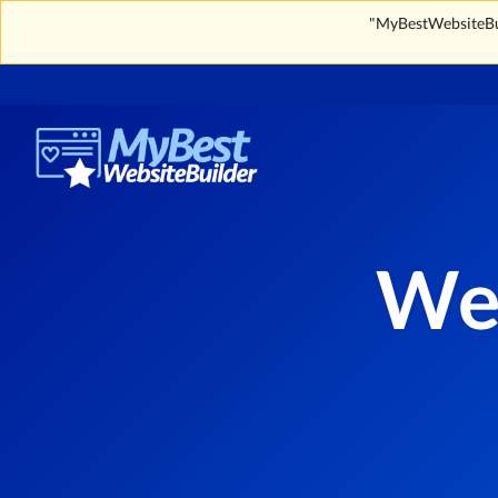
"MyBestWebsiteBuil
We