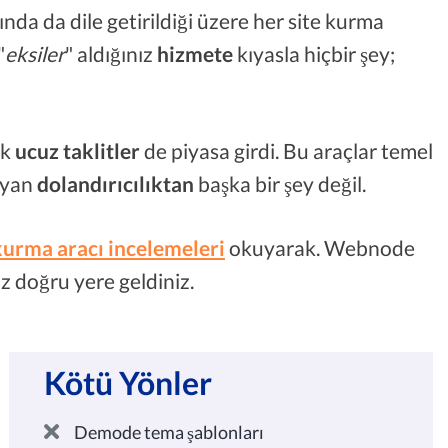
da da dile getirildiği üzere her site kurma
"
eksiler
" aldığınız
hizmete
kıyasla hiçbir şey;
ok
ucuz taklitler
de piyasa girdi. Bu araçlar temel
ayan
dolandırıcılıktan
başka bir şey değil.
 kurma aracı incelemeleri
okuyarak. Webnode
z doğru yere geldiniz.
Kötü Yönler
Demode tema şablonları