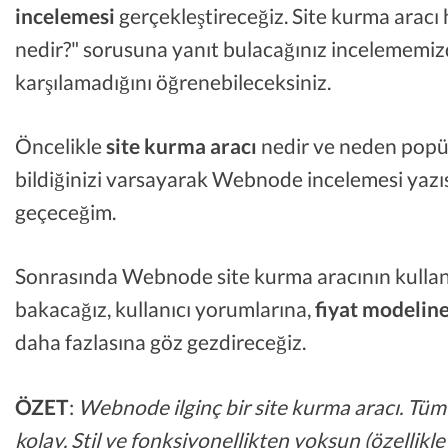
incelemesi
gerçekleştireceğiz. Site kurma arac
nedir?" sorusuna yanıt bulacağınız incelememizde
karşılamadığını öğrenebileceksiniz.
Öncelikle
site kurma aracı
nedir ve neden popül
bildiğinizi varsayarak Webnode incelemesi yazıs
geçeceğim.
Sonrasında Webnode site kurma aracının kulla
bakacağız, kullanıcı yorumlarına,
fiyat modelin
daha fazlasına göz gezdireceğiz.
ÖZET
:
Webnode ilginç bir site kurma aracı. Tüm 
kolay. Stil ve fonksiyonellikten yoksun (özell