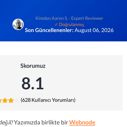
Kimden Aaron S. - Expert Reviewer
✓ Doğrulanmış
Son Güncellenenler:
August 06, 2026
Skorumuz
8.1
(628 Kullanıcı Yorumları)
değil!
Yazımızda birlikte bir
Webnode