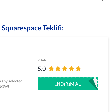
 Squarespace Teklifi:
PUAN
5.0
n any selected
İNDIRIM AL
e NOW!
ı