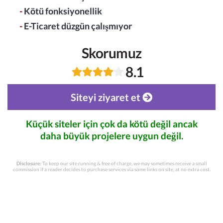
-
Kötü fonksiyonellik
-
E-Ticaret düzgün çalışmıyor
Skorumuz
8.1
Siteyi ziyaret et
Küçük siteler için çok da kötü değil ancak
daha büyük projelere uygun değil.
Disclosure:
To keep our site running & free of charge, we may sometimes receive a small
commission if a reader decides to purchase services via some links on site, at no extra cost.