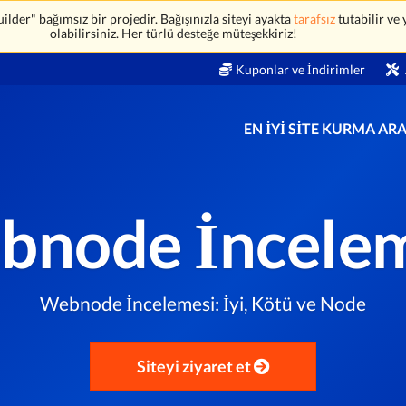
der" bağımsız bir projedir. Bağışınızla siteyi ayakta
tarafsız
tutabilir ve
olabilirsiniz. Her türlü desteğe müteşekkiriz!
Kuponlar ve İndirimler
EN İYI SITE KURMA AR
bnode İncelem
Webnode İncelemesi: İyi, Kötü ve Node
Siteyi ziyaret et