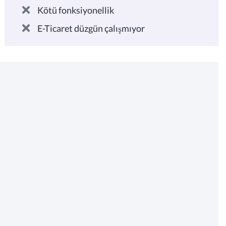
Kötü fonksiyonellik
E-Ticaret düzgün çalışmıyor