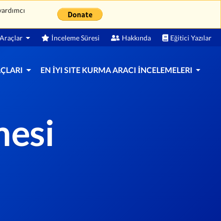
 yardımcı
Araçlar
İnceleme Süresi
Hakkında
Eğitici Yazılar
AÇLARI
EN İYI SITE KURMA ARACI İNCELEMELERI
esi