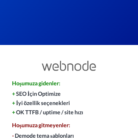
Hoşumuza gidenler:
+
SEO İçin Optimize
+
İyi özellik seçenekleri
+
OK TTFB / uptime / site hızı
Hoşumuza gitmeyenler:
-
Demode tema şablonları