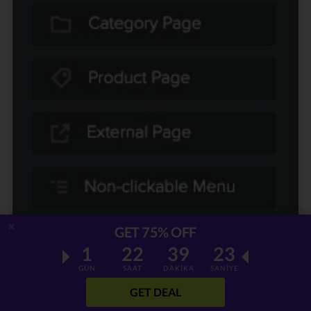
GET 75% OFF
1
22
39
22
GÜN
SAAT
DAKİKA
SANİYE
Temaları Özelleştirme
GET DEAL
Weebly rehberi için sayfa düzenlemede dile