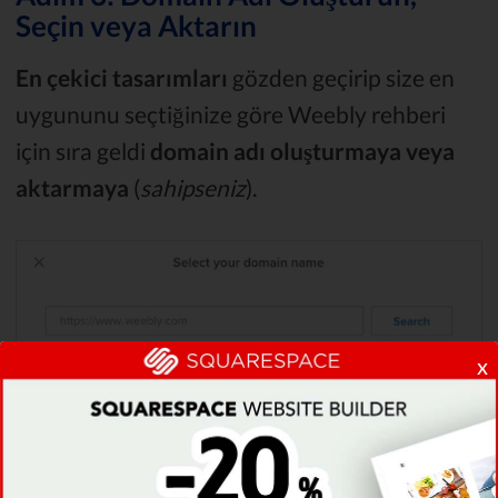
Seçin veya Aktarın
En çekici tasarımları
gözden geçirip size en
uygununu seçtiğinize göre Weebly rehberi
için sıra geldi
domain adı oluşturmaya veya
aktarmaya
(
sahipseniz
).
x