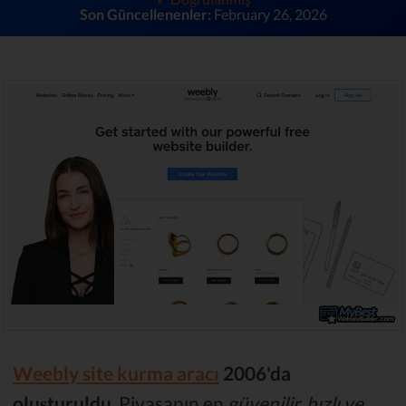
Son Güncellenenler:
February 26, 2026
Weebly site kurma aracı
2006'da
oluşturuldu
. Piyasanın en
güvenilir, hızlı ve