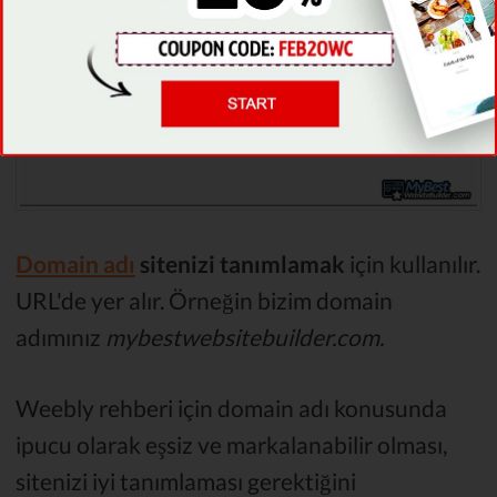
Domain adı
sitenizi tanımlamak
için kullanılır.
URL'de yer alır. Örneğin bizim domain
adımınız
mybestwebsitebuilder.com.
Weebly rehberi için domain adı konusunda
ipucu olarak eşsiz ve markalanabilir olması,
sitenizi iyi tanımlaması gerektiğini