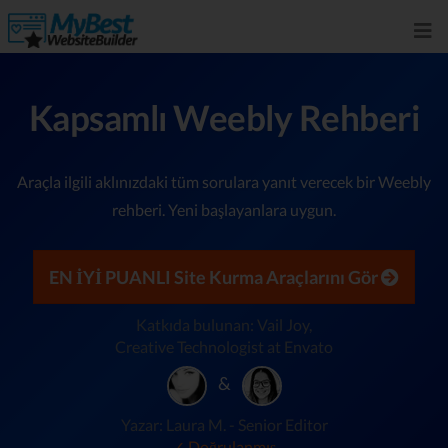
Kapsamlı Weebly Rehberi
Araçla ilgili aklınızdaki tüm sorulara yanıt verecek bir Weebly
rehberi. Yeni başlayanlara uygun.
EN İYİ PUANLI Site Kurma Araçlarını Gör
Katkıda bulunan: Vail Joy,
Creative Technologist at Envato
&
Yazar: Laura M. - Senior Editor
✓ Doğrulanmış