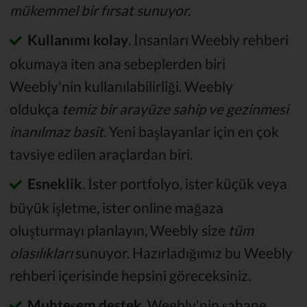
mükemmel bir fırsat sunuyor.
Kullanımı kolay
. İnsanları Weebly rehberi
okumaya iten ana sebeplerden biri
Weebly'nin kullanılabilirliği. Weebly
oldukça
temiz bir arayüze sahip ve gezinmesi
inanılmaz basit.
Yeni başlayanlar için en çok
tavsiye edilen araçlardan biri.
Esneklik
. İster portfolyo, ister küçük veya
büyük işletme, ister online mağaza
oluşturmayı planlayın, Weebly size
tüm
olasılıkları
sunuyor. Hazırladığımız bu Weebly
rehberi içerisinde hepsini göreceksiniz.
Muhteşem destek
.
Weebly'nin şahane