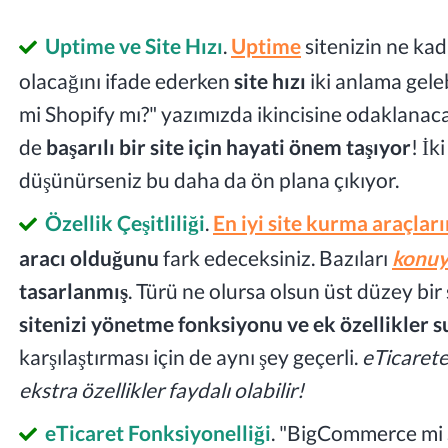
Uptime ve Site Hızı
.
Uptime
sitenizin ne kada
olacağını ifade ederken
site hızı
iki anlama gele
mi Shopify mı?" yazımızda ikincisine odaklanacağ
de
başarılı bir site için hayati önem taşıyor
! İk
düşünürseniz bu daha da ön plana çıkıyor.
Özellik Çeşitliliği
.
En iyi site kurma araçları
aracı olduğunu
fark edeceksiniz. Bazıları
konuy
tasarlanmış
. Türü ne olursa olsun üst düzey bir
sitenizi yönetme fonksiyonu ve ek özellikler 
karşılaştırması için de aynı şey geçerli.
eTicaret
ekstra özellikler faydalı olabilir!
eTicaret Fonksiyonelliği
. "BigCommerce mi 