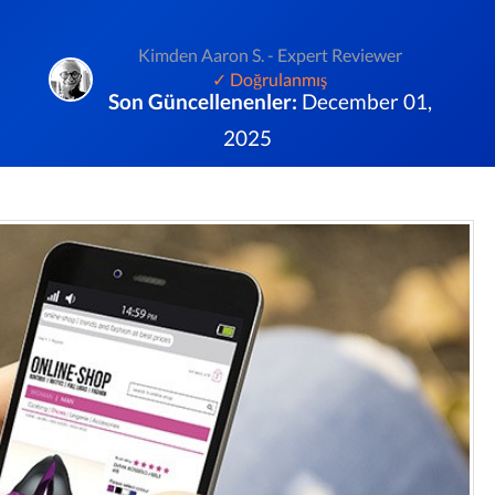
Kimden Aaron S. - Expert Reviewer
✓ Doğrulanmış
Son Güncellenenler:
December 01,
2025