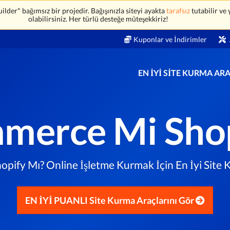
der" bağımsız bir projedir. Bağışınızla siteyi ayakta
tarafsız
tutabilir ve
olabilirsiniz. Her türlü desteğe müteşekkiriz!
Kuponlar ve İndirimler
EN İYI SITE KURMA AR
merce Mi Shop
ify Mı? Online İşletme Kurmak İçin En İyi Site 
EN İYİ PUANLI Site Kurma Araçlarını Gör