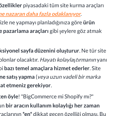
özellikler
piyasadaki tüm site kurma araçları
ine nazaran daha fazla odaklanıyor
.
izle ne yapmayı planladığınıza göre
ürün
 pazarlama araçları
gibi şeylere göz atmak
nksiyonel sayfa düzenini oluşturur
. Ne tür site
blonlar olacaktır.
Hayatı kolaylaştırmanın
yanı
bi
bazı temel amaçlara hizmet ederler
. Site
ine satış yapma
(
veya uzun vadeli bir marka
at etmeniz gerekiyor
.
en öyle
! "BigCommerce mi Shopify mı?"
sun
bir aracın kullanım kolaylığı her zaman
raçlarının
*en*
dikkat geçen özelliği olması. Bu