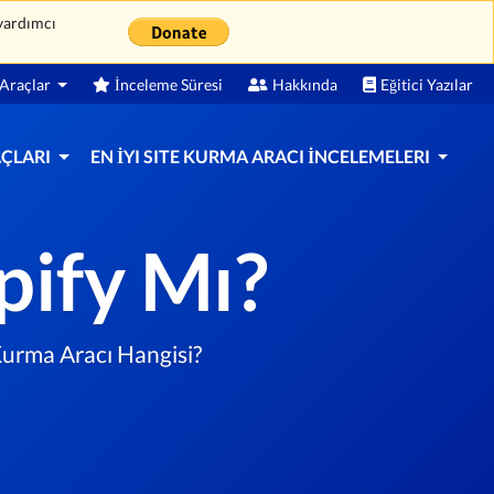
 yardımcı
Araçlar
İnceleme Süresi
Hakkında
Eğitici Yazılar
AÇLARI
EN İYI SITE KURMA ARACI İNCELEMELERI
ify Mı?
Kurma Aracı Hangisi?