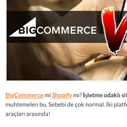
BigCommerce
mi
Shopify
mı?
İşletme odaklı s
muhtemelen bu. Sebebi de çok normal. İki plat
araçları arasında!