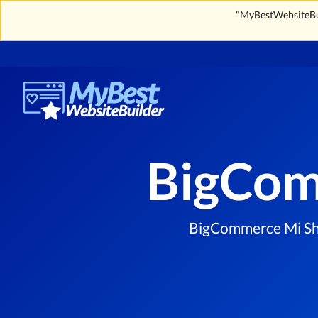
"MyBestWebsiteBuil
BigCom
BigCommerce Mi Shop