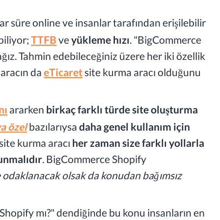
r süre online ve insanlar tarafından erişilebilir
biliyor;
TTFB
ve
yükleme hızı
. "BigCommerce
ız. Tahmin edebileceğiniz üzere her iki özellik
i aracın da
eTicaret
site kurma aracı olduğunu
nı
ararken
birkaç farklı türde site oluşturma
a özel
bazılarıysa
daha genel kullanım için
 site kurma aracı
her zaman size farklı yollarla
sunmalıdır
. BigCommerce Shopify
e odaklanacak olsak da konudan bağımsız
Shopify mı?" dendiğinde bu konu insanların en