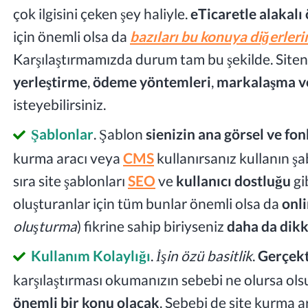
çok ilgisini çeken şey haliyle.
eTicaretle alakalı 
için önemli olsa da
bazıları bu konuya diğerler
Karşılaştırmamızda durum tam bu şekilde. Siten
yerleştirme
,
ödeme yöntemleri
,
markalaşma ve
isteyebilirsiniz.
Şablonlar
. Şablon
sienizin ana görsel ve fo
kurma aracı veya
CMS
kullanırsanız kullanın şa
sıra site şablonları
SEO
ve
kullanıcı dostluğu
gi
oluşturanlar için tüm bunlar önemli olsa da
onl
oluşturma
) fikrine sahip biriyseniz
daha da dikk
Kullanım Kolaylığı
.
İşin özü basitlik
.
Gerçekt
karşılaştırması okumanızın sebebi ne olursa ol
önemli bir konu olacak
. Sebebi de site kurma a