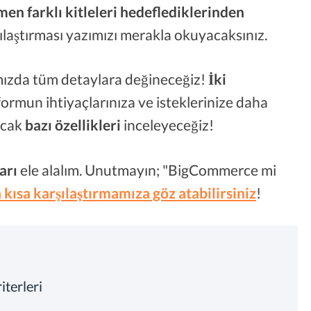
en farklı kitleleri hedeflediklerinden
ştırması yazımızı merakla okuyacaksınız.
ızda tüm detaylara değineceğiz!
İki
tformun ihtiyaçlarınıza ve isteklerinize daha
acak
bazı özellikleri
inceleyeceğiz!
ları
ele alalım. Unutmayın; "BigCommerce mi
 kısa karşılaştırmamıza göz atabilirsiniz
!
terleri