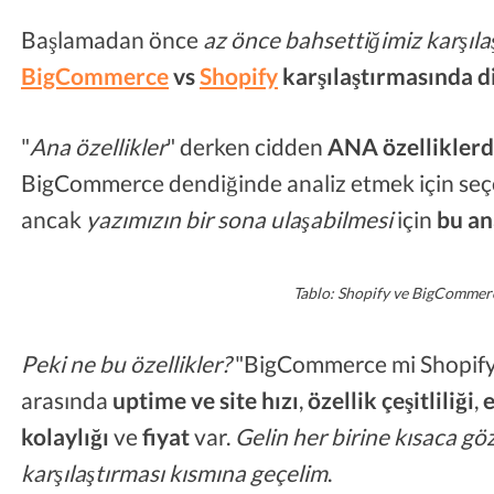
Başlamadan önce
az önce bahsettiğimiz karşıla
BigCommerce
vs
Shopify
karşılaştırmasında d
"
Ana özellikler
" derken cidden
ANA özellikler
BigCommerce dendiğinde analiz etmek için seçe
ancak
yazımızın bir sona ulaşabilmesi
için
bu an
Tablo: Shopify ve BigCommerce
Peki ne bu özellikler?
"BigCommerce mi Shopify 
arasında
uptime ve site hızı
,
özellik çeşitliliği
,
e
kolaylığı
ve
fiyat
var.
Gelin her birine kısaca g
karşılaştırması kısmına geçelim
.