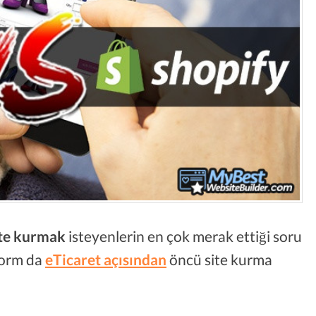
ite kurmak
isteyenlerin en çok merak ettiği soru
form da
eTicaret açısından
öncü site kurma