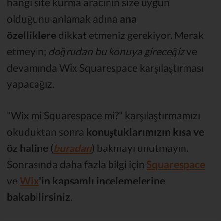
hangi site kurma aracının size uygun
olduğunu anlamak adına
ana
özelliklere
dikkat etmeniz gerekiyor. Merak
etmeyin;
doğrudan bu konuya gireceğiz
ve
devamında Wix Squarespace karşılaştırması
yapacağız.
"Wix mi Squarespace mi?" karşılaştırmamızı
okuduktan sonra
konuştuklarımızın
kısa ve
öz haline
(
buradan
) bakmayı unutmayın.
Sonrasında daha fazla bilgi için
Squarespace
ve
Wix
'in kapsamlı incelemelerine
bakabilirsiniz
.