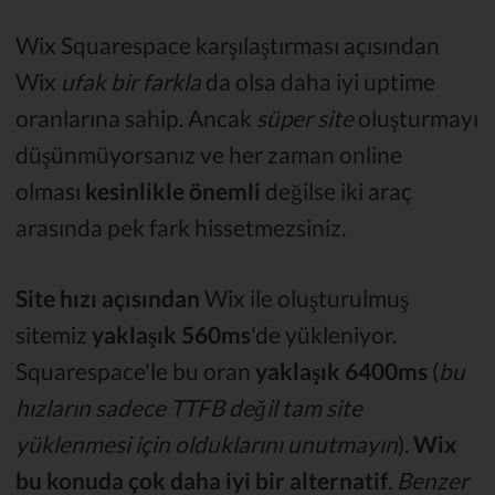
Wix Squarespace karşılaştırması açısından
Wix
ufak bir farkla
da olsa daha iyi uptime
oranlarına sahip. Ancak
süper site
oluşturmayı
düşünmüyorsanız ve her zaman online
olması
kesinlikle önemli
değilse iki araç
arasında pek fark hissetmezsiniz.
Site hızı açısından
Wix ile oluşturulmuş
sitemiz
yaklaşık 560ms
'de yükleniyor.
Squarespace'le bu oran
yaklaşık
6400ms
(
bu
hızların sadece TTFB değil tam site
yüklenmesi için olduklarını unutmayın
).
Wix
bu konuda çok daha iyi bir alternatif
.
Benzer