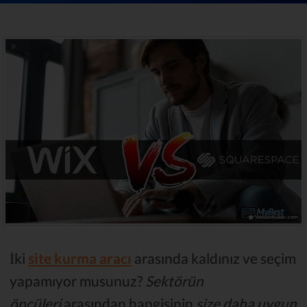
İki
site kurma aracı
arasında kaldınız ve seçim
yapamıyor musunuz?
Sektörün
öncüleri
arasından hangisinin
size daha uygun