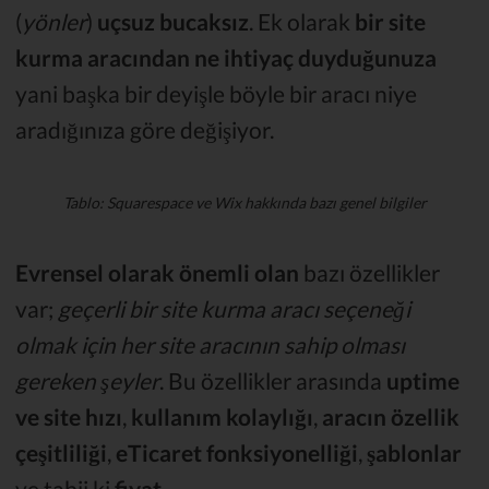
(
yönler
)
uçsuz bucaksız
. Ek olarak
bir site
kurma aracından ne ihtiyaç duyduğunuza
yani başka bir deyişle böyle bir aracı niye
aradığınıza göre değişiyor.
Tablo: Squarespace ve Wix hakkında bazı genel bilgiler
Evrensel olarak önemli olan
bazı özellikler
var;
geçerli bir site kurma aracı seçeneği
olmak için her site aracının sahip olması
gereken şeyler
. Bu özellikler arasında
uptime
ve site hızı
,
kullanım kolaylığı
,
aracın özellik
çeşitliliği
,
eTicaret fonksiyonelliği
,
şablonlar
ve tabii ki
fiyat
.