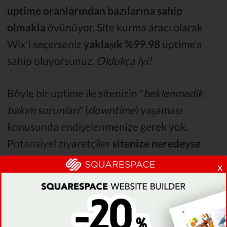
uptime oranlarından bazılarına sahip
olmakla
övünüyor. Site kurma aracı olarak
Wix'i seçerseniz
yaklaşık
%99.98
uptime'a
sahip oluyorsunuz.
Oldukça iyi!
Böyle bir uptime ile sitenizin "
beklenmedik
bakım sorunları
" (
downtime
) yaşaması
konusunda endişelenmenize gerek yok.
Potansiyel ziyaretçiler
sitenize neredeyse
istedikleri zaman erişebilecek
.
x
Squarespace de bu konuda benzer
performans sergiliyor
.