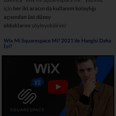
için
her iki aracın da kullanım kolaylığı
açısından üst düzey
olduklarını
söyleyebilirim!
Wix Mi Squarespace Mi? 2021'de Hangisi Daha
İyi?