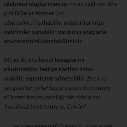
işletmesi oluşturmanıza
imkan sağlıyor. Wix
gibi
ürün ve hizmet
(
ve
abonelikler!
)
sahabilir
,
müşterilerinize
indirimler sunabilir
,
yardımcı araçlarla
envanterinizi yönetebilirsiniz
.
Müşerileriniz
kendi hesaplarını
oluşturabilir
,
hediye kartları satın
alabilir
,
sepetlerini yönetebilir
.
Basit ve
sezgisel bir yolla!
Squarespace ileri düzey
eTicaret fonksiyonelliğinde dahi olayı
inanılmaz basit
tutuyor.
Çok iyi!
Tablo: Squarespace ve Wix'in avantajları ve dezavantajları