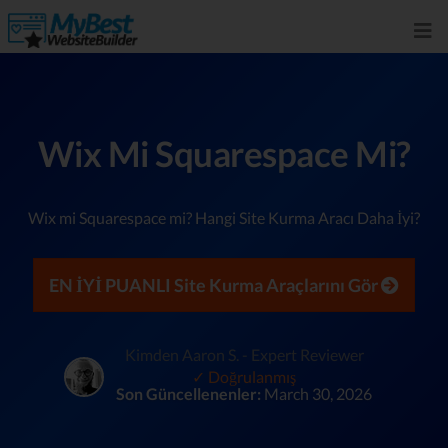
Wix Mi Squarespace Mi?
Wix mi Squarespace mi? Hangi Site Kurma Aracı Daha İyi?
EN İYİ PUANLI Site Kurma Araçlarını Gör
Kimden Aaron S. - Expert Reviewer
✓ Doğrulanmış
Son Güncellenenler:
March 30, 2026