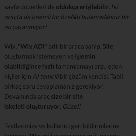
sayfa düzenleri de
oldukça erişilebilir
.
İki
araçta da önemli bir özelliği bulamadığınız bir
an yaşanmıyor!
Wix, "
Wix ADI
" adlı bir araca sahip. Site
oluşturmak istemeyen ve
işlemin
olabildiğince hızlı
tamamlamayı arzu eden
kişiler için
AI temelli
bir çözüm kendisi. Tabii
birkaç soru cevaplamanız gerekiyor.
Devamında araç
size bir site
iskeleti
oluşturuyor
.
Güzel!
Testlerimize ve kullanıcı geri bildirimlerine
bakınca "Wix mi Squarespace mi?" yazımız