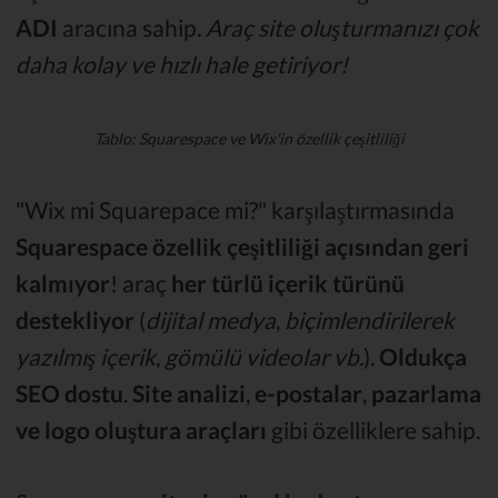
ADI
aracına sahip.
Araç site oluşturmanızı çok
daha kolay ve hızlı hale getiriyor!
Tablo: Squarespace ve Wix'in özellik çeşitliliği
"Wix mi Squarepace mi?" karşılaştırmasında
Squarespace özellik çeşitliliği açısından geri
kalmıyor
! araç
her türlü içerik türünü
destekliyor
(
dijital
medya
,
biçimlendirilerek
yazılmış içerik
,
gömülü videolar vb.
).
Oldukça
SEO dostu
.
Site analizi
,
e-postalar
,
pazarlama
ve logo oluştura araçları
gibi özelliklere sahip.