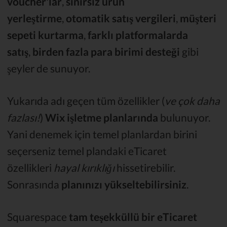
voucher'lar
,
sınırsız ürün
yerleştirme
,
otomatik satış vergileri
,
müşteri
sepeti kurtarma
,
farklı platformalarda
satış
,
birden fazla para birimi desteği
gibi
şeyler de sunuyor.
Yukarıda adı geçen tüm özellikler (
ve çok daha
fazlası!
)
Wix işletme planlarında
bulunuyor.
Yani denemek için temel planlardan birini
seçerseniz temel plandaki eTicaret
özellikleri
hayal kırıklığı
hissetirebilir.
Sonrasında
planınızı yükseltebilirsiniz
.
Squarespace
tam teşekküllü bir eTicaret