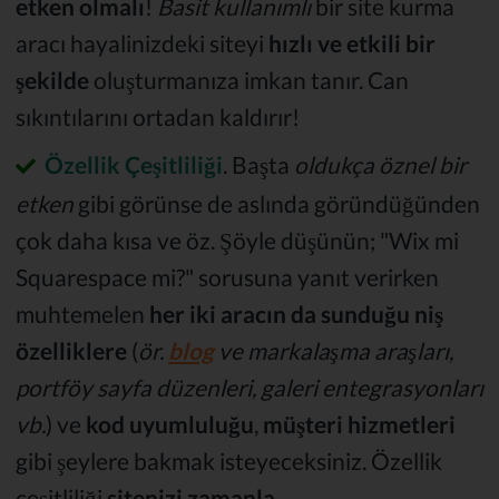
etken olmalı
!
Basit kullanımlı
bir site kurma
aracı hayalinizdeki siteyi
hızlı ve etkili bir
şekilde
oluşturmanıza imkan tanır. Can
sıkıntılarını ortadan kaldırır!
Özellik Çeşitliliği
. Başta
oldukça öznel bir
etken
gibi görünse de aslında göründüğünden
çok daha kısa ve öz. Şöyle düşünün; "Wix mi
Squarespace mi?" sorusuna yanıt verirken
muhtemelen
her iki aracın da sunduğu niş
özelliklere
(
ör.
blog
ve markalaşma araşları,
portföy sayfa düzenleri, galeri entegrasyonları
vb.
) ve
kod uyumluluğu
,
müşteri hizmetleri
gibi şeylere bakmak isteyeceksiniz. Özellik
çeşitliliği
sitenizi zamanla