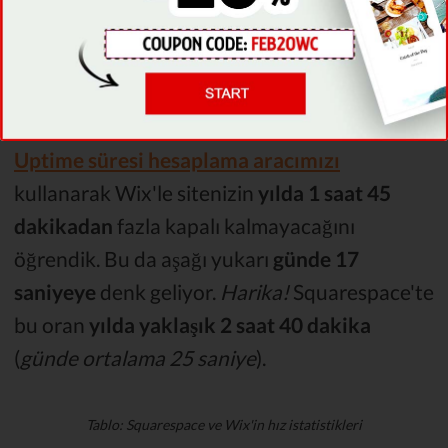
Testlerde Squarespace'in kullanıcılarına
yaklaşık %99.97
uptime sunduğunu öğrendik.
Wix'ten
çok da farklı
değil
Uptime süresi hesaplama aracımızı
kullanarak Wix'le sitenizin
yılda 1 saat 45
dakikadan
fazla kapalı kalmayacağını
öğrendik. Bu da aşağı yukarı
günde 17
saniyeye
denk geliyor.
Harika!
Squarespace'te
bu oran
yılda
yaklaşık 2 saat 40 dakika
(
günde ortalama 25 saniye
).
Tablo: Squarespace ve Wix'in hız istatistikleri