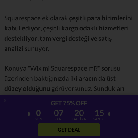
Squarespace ek olarak
çeşitli para birimlerini
kabul ediyor
,
çeşitli kargo odaklı hizmetleri
destekliyor
,
tam vergi desteği ve satış
analizi
sunuyor.
Konuya "Wix mi Squarespace mi?" sorusu
üzerinden baktığınızda
iki aracın da üst
düzey olduğunu
görüyorsunuz. Sundukları
özellikler birbirlerine çok benzer olduğundan
GET 75% OFF
olay kişisel tercihlerinize kalıyor.
0
07
20
13
GÜN
SAAT
DAKİKA
SANİYE
GET DEAL
Hangi site kurma araçlarının işletmeniz için